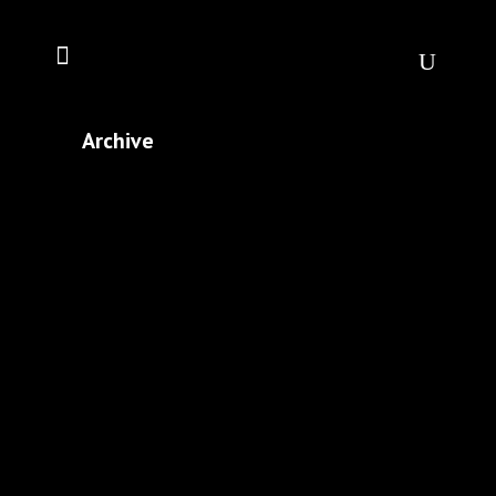
Archive
»PALE BLUE DOT« –
ILLUSTRATION & ANIMATION
IN NEWSLETTER
Illustrationen innerhalb des
Jahresletters vom Human
Development Coach Dr. Jan Onno
Reiners. Im Dezember 2022 schrieb
er: »Vor etwas mehr als 45 Jahren