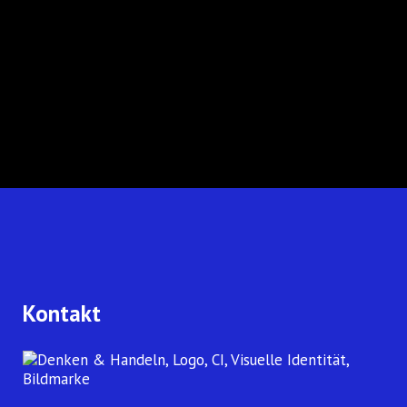
startete die Raumsonde Voyager 1
im September 1977, um die
Planeten des äußeren
Sonnensystems zu erkunden –
ironischerweise sechzehn Tage
nachdem ihr Zwilling Voyager 2 die...
Kontakt