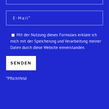
Mit der Nutzung dieses Formulars erkläre ich
mich mit der Speicherung und Verarbeitung meiner
Daten durch diese Website einverstanden.
P
l
e
a
*Pflichtfeld
s
e
l
e
a