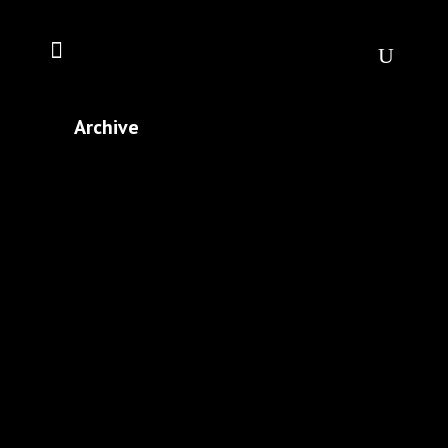
Archive
»PALE BLUE DOT« –
ILLUSTRATION & ANIMATION
IN NEWSLETTER
Illustrationen innerhalb des
Jahresletters vom Human
Development Coach Dr. Jan Onno
Reiners. Im Dezember 2022 schrieb
er: »Vor etwas mehr als 45 Jahren