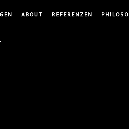
NGEN
ABOUT
REFERENZEN
PHILOSO
T
»AKTIV GEGEN GEWALT« –
»WAS MA