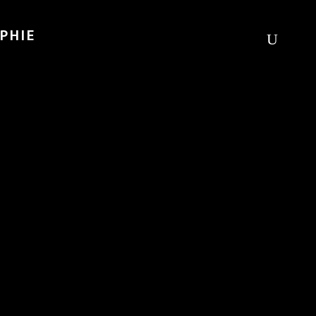
PHIE
CHEN WIR MORGEN?« –