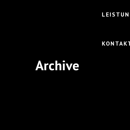
LEISTU
KONTAK
Archive
AUGUST LUCIUS »AUF ALLES
GEFASST, AUSSER AUFS UMKEHREN«, B
UCHGESTALTUNG