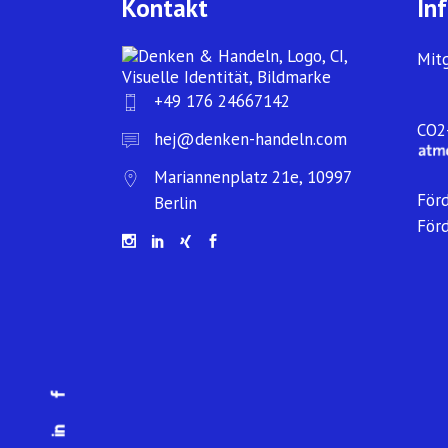
Kontakt
In
Mit
+49 176 24667142
CO2-
hej@denken-handeln.com
Mariannenplatz 21e, 10997
För
Berlin
För